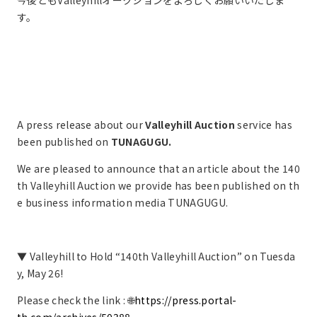
今後ともValleyhillオークションをよろしくお願いいたしま
す。
A press release about our
Valleyhill Auction
service has
been published on
TUNAGUGU.
We are pleased to announce that an article about the 140
th Valleyhill Auction we provide has been published on th
e business information media TUNAGUGU.
▼ Valleyhill to Hold “140th Valleyhill Auction” on Tuesda
y, May 26!
Please check the link : 🌐
https://press.portal-