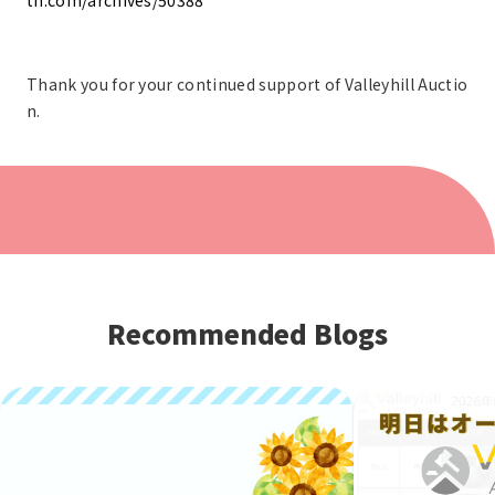
th.com/archives/50388
Thank you for your continued support of Valleyhill Auctio
n.
Recommended Blogs