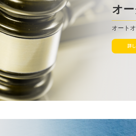
オー
オート
詳