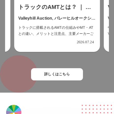
トラックのAMTとは？ ｜ What Is AMT 
V
Valleyhill Auction, バレーヒルオークション
Va
トラックに搭載されるAMTの仕組みやMT・AT
中
との違い、メリットと注意点、主要メーカーご
VA
.28
との名称、中古トラック選びのポイントを解説
登
2026.07.24
します。｜ Learn how truck AMT systems
れ
work, how they differ from MT and
conventional AT, their benefits and limitations,
manufacturer-specific names, and what to
check when buying a used truck.
詳しくはこちら